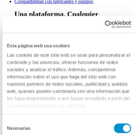
Compatibilidad con fabricantes y equipos
Una plataforma. Cualquier
fabricante.
Integración fluida, sin dependencias de
proveedor.
Esta página web usa cookies
Productos soportados
Las cookies de este sitio web se usan para personalizar el
contenido y los anuncios, ofrecer funciones de redes
Mantente al día con sesiones de
sociales y analizar el tráfico. Además, compartimos
expertos
información sobre el uso que haga del sitio web con
nuestros partners de redes sociales, publicidad y análisis
Webinars técnicos en directo y bajo demanda.
web, quienes pueden combinarla con otra información que
les haya proporcionado o que hayan recopilado a partir del
Ver los próximos webinars
uso que haya hecho de sus servicios.
Despligues reales. Resultados
concretos.
Selección
Necesarias
de