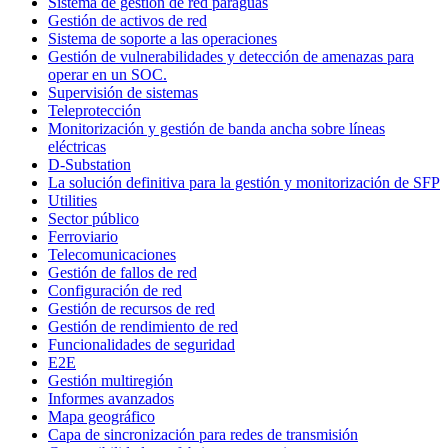
Sistema de gestión de red paraguas
Gestión de activos de red
Sistema de soporte a las operaciones
Gestión de vulnerabilidades y detección de amenazas para
operar en un SOC.
Supervisión de sistemas
Teleprotección
Monitorización y gestión de banda ancha sobre líneas
eléctricas
D-Substation
La solución definitiva para la gestión y monitorización de SFP
Utilities
Sector público
Ferroviario
Telecomunicaciones
Gestión de fallos de red
Configuración de red
Gestión de recursos de red
Gestión de rendimiento de red
Funcionalidades de seguridad
E2E
Gestión multiregión
Informes avanzados
Mapa geográfico
Capa de sincronización para redes de transmisión