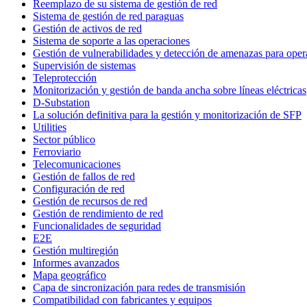
Reemplazo de su sistema de gestión de red
Sistema de gestión de red paraguas
Gestión de activos de red
Sistema de soporte a las operaciones
Gestión de vulnerabilidades y detección de amenazas para ope
Supervisión de sistemas
Teleprotección
Monitorización y gestión de banda ancha sobre líneas eléctricas
D-Substation
La solución definitiva para la gestión y monitorización de SFP
Utilities
Sector público
Ferroviario
Telecomunicaciones
Gestión de fallos de red
Configuración de red
Gestión de recursos de red
Gestión de rendimiento de red
Funcionalidades de seguridad
E2E
Gestión multiregión
Informes avanzados
Mapa geográfico
Capa de sincronización para redes de transmisión
Compatibilidad con fabricantes y equipos