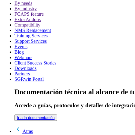
By needs
By industry
FCAPS feature
Extra Addons
Compatibility
NMS Replacement
Training Services
Support Services
Events
Blog
Webinars
Client Success Stories
Downloads
Partners
SGRwin Portal
Documentación técnica al alcance de 
Accede a guías, protocolos y detalles de integraci
Ir a la documentación
Atras