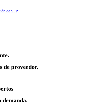
ación de SFP
nte.
as de proveedor.
pertos
jo demanda.