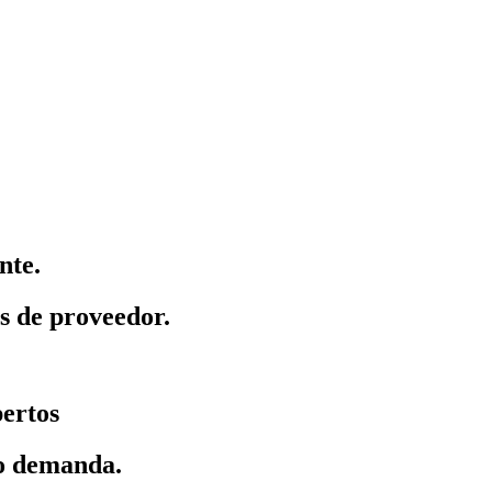
nte.
as de proveedor.
pertos
jo demanda.