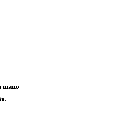
tu mano
ón.