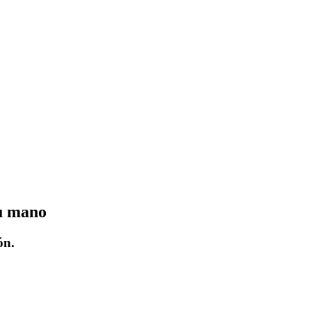
tu mano
ón.