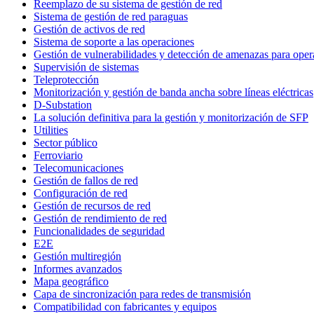
Reemplazo de su sistema de gestión de red
Sistema de gestión de red paraguas
Gestión de activos de red
Sistema de soporte a las operaciones
Gestión de vulnerabilidades y detección de amenazas para ope
Supervisión de sistemas
Teleprotección
Monitorización y gestión de banda ancha sobre líneas eléctricas
D-Substation
La solución definitiva para la gestión y monitorización de SFP
Utilities
Sector público
Ferroviario
Telecomunicaciones
Gestión de fallos de red
Configuración de red
Gestión de recursos de red
Gestión de rendimiento de red
Funcionalidades de seguridad
E2E
Gestión multiregión
Informes avanzados
Mapa geográfico
Capa de sincronización para redes de transmisión
Compatibilidad con fabricantes y equipos