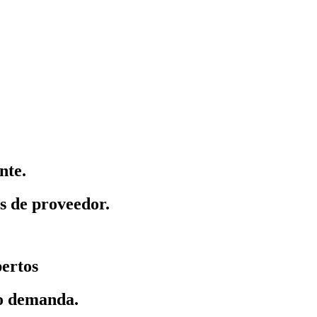
nte.
as de proveedor.
pertos
jo demanda.