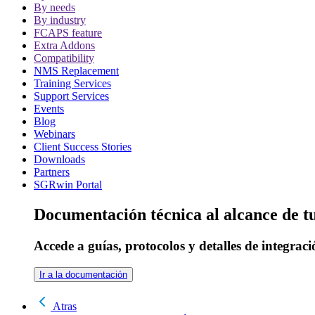
By needs
By industry
FCAPS feature
Extra Addons
Compatibility
NMS Replacement
Training Services
Support Services
Events
Blog
Webinars
Client Success Stories
Downloads
Partners
SGRwin Portal
Documentación técnica al alcance de 
Accede a guías, protocolos y detalles de integraci
Ir a la documentación
Atras