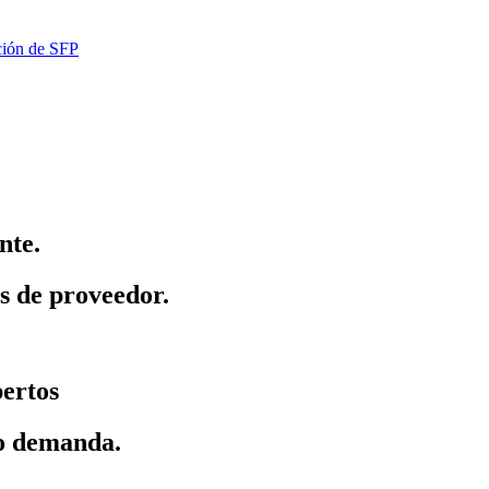
ación de SFP
nte.
as de proveedor.
pertos
jo demanda.