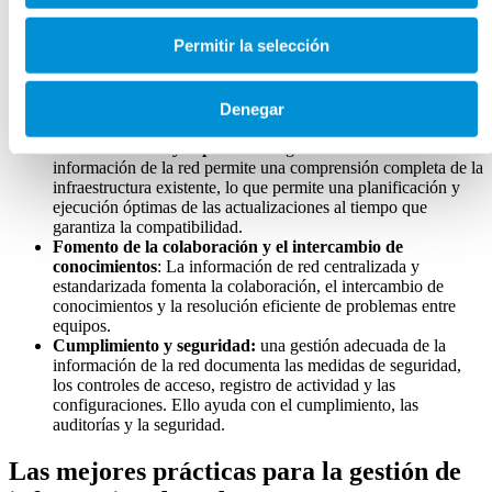
identificación de cuellos de botella y la optimización de
recursos al proporcionar información e informes de
Permitir la selección
configuración, direcciones IP y métricas de rendimiento.
Resolución de problemas
: cuando hay suficiente
información y documentación, se pueden resolver
rápidamente los problemas, reduciendo la probabilidad de
Denegar
fallos en la red y mejorando la seguridad.
Actualizaciones y expansión
: la gestión exhaustiva de la
información de la red permite una comprensión completa de la
infraestructura existente, lo que permite una planificación y
ejecución óptimas de las actualizaciones al tiempo que
garantiza la compatibilidad.
Fomento de la colaboración y el intercambio de
conocimientos
: La información de red centralizada y
estandarizada fomenta la colaboración, el intercambio de
conocimientos y la resolución eficiente de problemas entre
equipos.
Cumplimiento y seguridad:
una gestión adecuada de la
información de la red documenta las medidas de seguridad,
los controles de acceso, registro de actividad y las
configuraciones. Ello ayuda con el cumplimiento, las
auditorías y la seguridad.
Las mejores prácticas para la gestión de