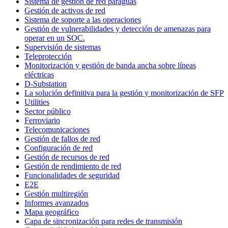
Sistema de gestión de red paraguas
Gestión de activos de red
Sistema de soporte a las operaciones
Gestión de vulnerabilidades y detección de amenazas para
operar en un SOC.
Supervisión de sistemas
Teleprotección
Monitorización y gestión de banda ancha sobre líneas
eléctricas
D-Substation
La solución definitiva para la gestión y monitorización de SFP
Utilities
Sector público
Ferroviario
Telecomunicaciones
Gestión de fallos de red
Configuración de red
Gestión de recursos de red
Gestión de rendimiento de red
Funcionalidades de seguridad
E2E
Gestión multiregión
Informes avanzados
Mapa geográfico
Capa de sincronización para redes de transmisión