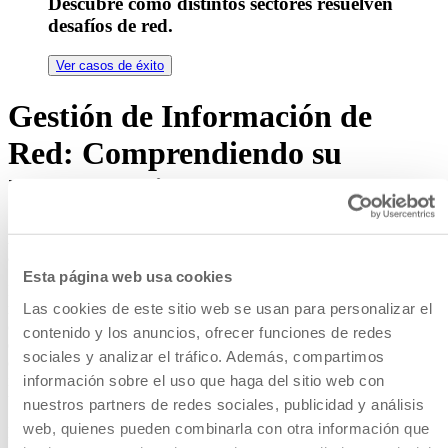
Descubre cómo distintos sectores resuelven
desafíos de red.
Ver casos de éxito
Gestión de Información de
Red: Comprendiendo su
Importancia
Aproveche al máximo sus datos y mejore la administración de su red
a través de Business Intelligence
Esta página web usa cookies
La gestión eficiente de la información de la red es esencial para
Las cookies de este sitio web se usan para personalizar el
mantener redes seguras y eficientes. Las organizaciones pueden
optimizar la eficiencia de la red, agilizar los procesos de resolución
contenido y los anuncios, ofrecer funciones de redes
de problemas, admitir actualizaciones y expansiones, fomentar la
sociales y analizar el tráfico. Además, compartimos
colaboración y garantizar el cumplimiento y la seguridad al
información sobre el uso que haga del sitio web con
implementar las mejores prácticas para documentar, organizar y
utilizar la información de la red.
nuestros partners de redes sociales, publicidad y análisis
web, quienes pueden combinarla con otra información que
Este artículo analiza la importancia de la gestión de información de