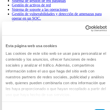
Sistema de gestión de red paraguas
Gestión de activos de red
Sistema de soporte a las operaciones
Gestión de vulnerabilidades y detección de amenazas para
operar en un SOC.
Supervisión de sistemas
Teleprotección
Monitorización y gestión de banda ancha sobre líneas
eléctricas
D-Substation
La solución definitiva para la gestión y monitorización de SFP
Esta página web usa cookies
Utilities
Las cookies de este sitio web se usan para personalizar el
Sector público
Ferroviario
contenido y los anuncios, ofrecer funciones de redes
Telecomunicaciones
sociales y analizar el tráfico. Además, compartimos
Gestión de fallos de red
información sobre el uso que haga del sitio web con
Configuración de red
Gestión de recursos de red
nuestros partners de redes sociales, publicidad y análisis
Gestión de rendimiento de red
web, quienes pueden combinarla con otra información que
Funcionalidades de seguridad
les haya proporcionado o que hayan recopilado a partir del
E2E
Gestión multiregión
uso que haya hecho de sus servicios.
Informes avanzados
Mapa geográfico
Capa de sincronización para redes de transmisión
Selección